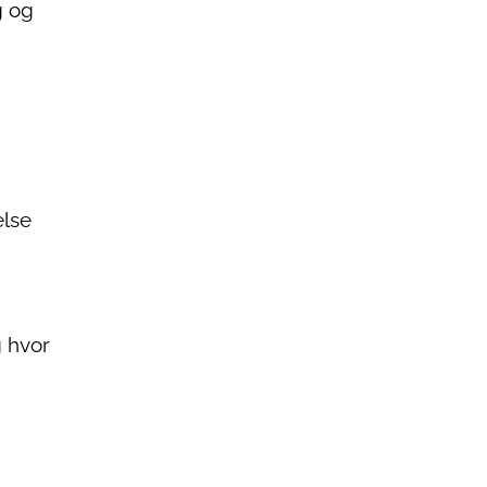
g og
else
g hvor