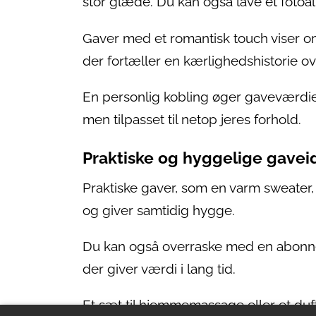
stor glæde. Du kan også lave et fotoa
Gaver med et romantisk touch viser o
der fortæller en kærlighedshistorie 
En personlig kobling øger gaveværdien
men tilpasset til netop jeres forhold.
Praktiske og hyggelige gavei
Praktiske gaver, som en varm sweater, b
og giver samtidig hygge.
Du kan også overraske med en abonnem
der giver værdi i lang tid.
Et sæt til hjemmemassage eller et duft