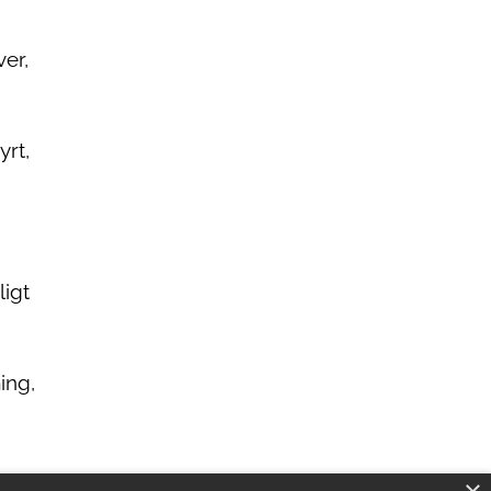
er,
yrt,
ligt
ing,