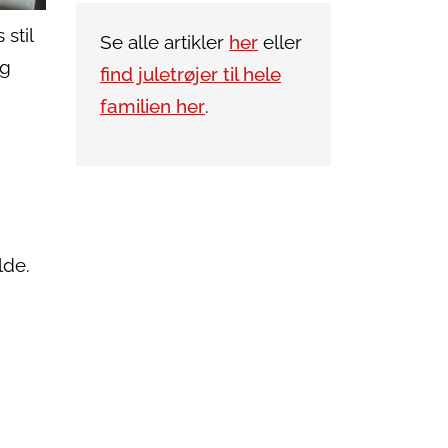
stil
Se alle artikler
her
eller
og
find juletrøjer til hele
familien her
.
lde.