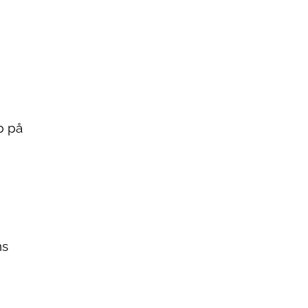
b på
ns