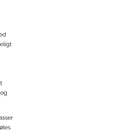
ved
eligt
t
 og
passer
føles