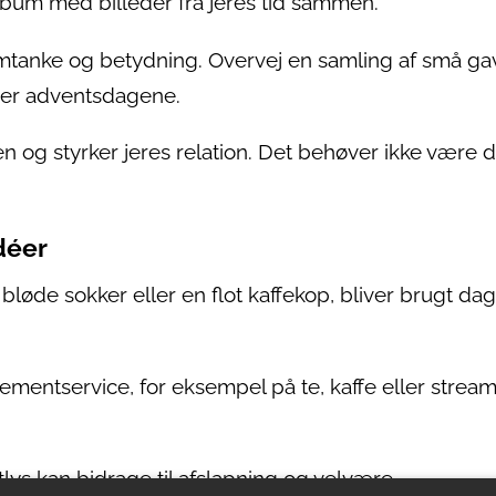
lbum med billeder fra jeres tid sammen.
mtanke og betydning. Overvej en samling af små gav
over adventsdagene.
 og styrker jeres relation. Det behøver ikke være d
déer
løde sokker eller en flot kaffekop, bliver brugt dag
entservice, for eksempel på te, kaffe eller stream
lys kan bidrage til afslapning og velvære.