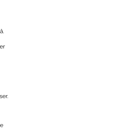
å.
er
ser.
be