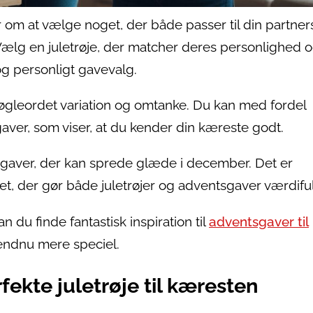
 om at vælge noget, der både passer til din partners 
Vælg en juletrøje, der matcher deres personlighed 
 og personligt gavevalg.
øgleordet variation og omtanke. Du kan med fordel
ver, som viser, at du kender din kæreste godt.
 gaver, der kan sprede glæde i december. Det er
et, der gør både juletrøjer og adventsgaver værdifu
n du finde fantastisk inspiration til
adventsgaver til
 endnu mere speciel.
ekte juletrøje til kæresten