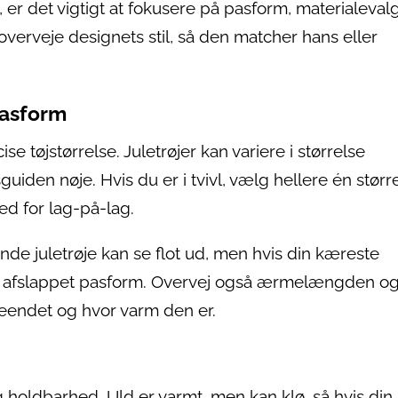
, er det vigtigt at fokusere på pasform, materialeval
verveje designets stil, så den matcher hans eller
pasform
 tøjstørrelse. Juletrøjer kan variere i størrelse
uiden nøje. Hvis du er i tvivl, vælg hellere én størr
ed for lag-på-lag.
nde juletrøje kan se flot ud, men hvis din kæreste
er afslappet pasform. Overvej også ærmelængden o
seendet og hvor varm den er.
 holdbarhed. Uld er varmt, men kan klø, så hvis din