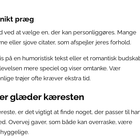
unikt præg
ld ved at vælge en, der kan personliggøres. Mange
ne eller sjove citater, som afspejler jeres forhold.
is på en humoristisk tekst eller et romantisk budska
plevelsen mere speciel og viser omtanke. Vær
ige trøjer ofte kræver ekstra tid.
 der glæder kæresten
ste, er det vigtigt at finde noget, der passer til ha
hed. Overvej gaver, som både kan overraske, være
 hyggelige.