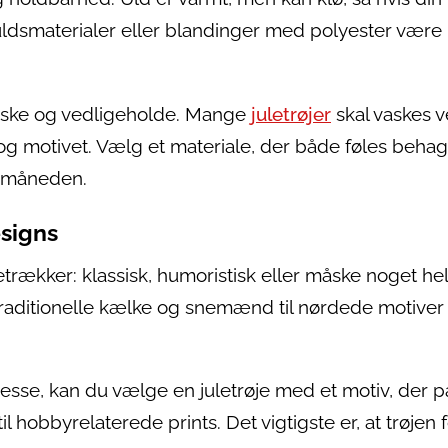
ldsmaterialer eller blandinger med polyester være
vaske og vedligeholde. Mange
juletrøjer
skal vaskes 
og motivet. Vælg et materiale, der både føles behag
lemåneden.
esigns
etrækker: klassisk, humoristisk eller måske noget hel
traditionelle kælke og snemænd til nørdede motiver
eresse, kan du vælge en juletrøje med et motiv, der 
 til hobbyrelaterede prints. Det vigtigste er, at trøjen 