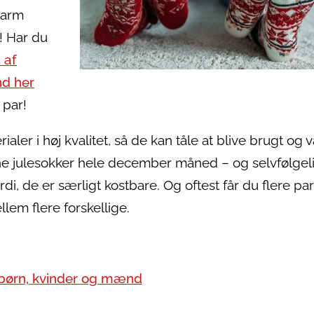
varm
?! Har du
 af
nd her
 par!
ialer i høj kvalitet, så de kan tåle at blive brugt og 
ine julesokker hele december måned – og selvfølgel
di, de er særligt kostbare. Og oftest får du flere par 
lem flere forskellige.
l børn, kvinder og mænd