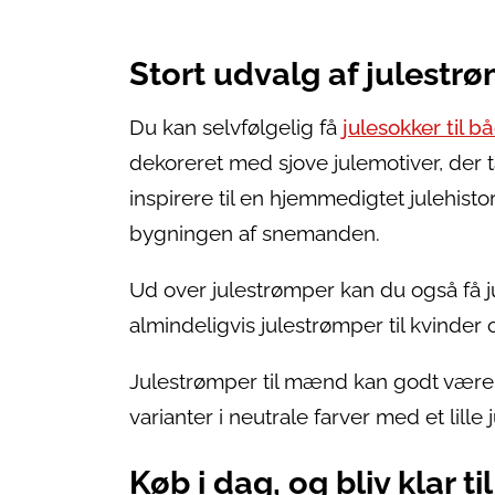
Stort udvalg af julestr
Du kan selvfølgelig få
julesokker til 
dekoreret med sjove julemotiver, der t
inspirere til en hjemmedigtet julehisto
bygningen af snemanden.
Ud over julestrømper kan du også få ju
almindeligvis julestrømper til kvinder o
Julestrømper til mænd kan godt væ
varianter i neutrale farver med et lille 
Køb i dag, og bliv klar til