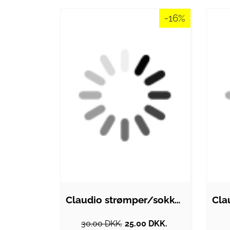
-16%
Claudio strømper/sokker i grøn med…
30.00 DKK.
25.00 DKK.