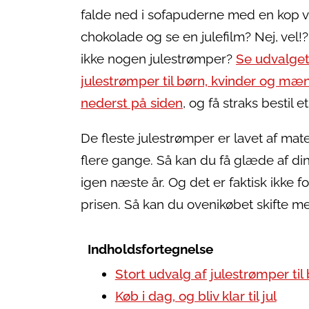
falde ned i sofapuderne med en kop 
chokolade og se en julefilm? Nej, vel!
ikke nogen julestrømper?
Se udvalget
julestrømper til børn, kvinder og mæ
nederst på siden
, og få straks bestil et
De fleste julestrømper er lavet af mater
flere gange. Så kan du få glæde af d
igen næste år. Og det er faktisk ikke for
prisen. Så kan du ovenikøbet skifte mel
Indholdsfortegnelse
Stort udvalg af julestrømper ti
Køb i dag, og bliv klar til jul