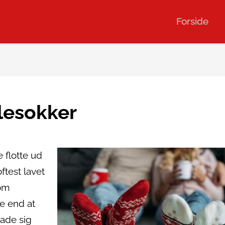
Forside
lesokker
 flotte ud
ftest lavet
 om
e end at
lade sig