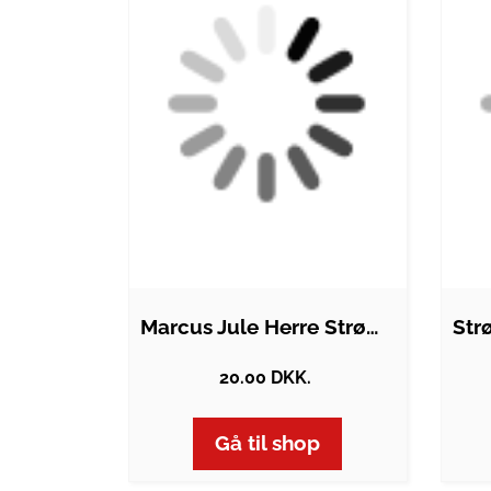
Marcus Jule Herre Strømper - Tango red -…
20.00 DKK.
Gå til shop