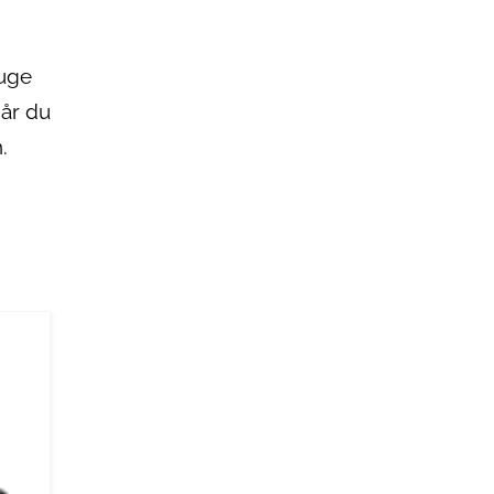
ruge
Når du
.