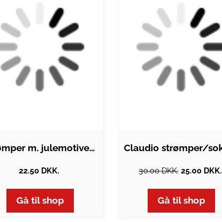
Strømper m. julemotiver | Bomuld | Sort…
22.50 DKK.
30.00 DKK.
25.00 DKK.
Gå til shop
Gå til shop