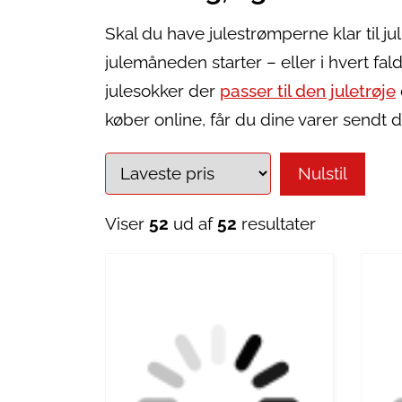
Skal du have julestrømperne klar til ju
julemåneden starter – eller i hvert fa
julesokker der
passer til den juletrøje
køber online, får du dine varer sendt 
Nulstil
Viser
52
ud af
52
resultater