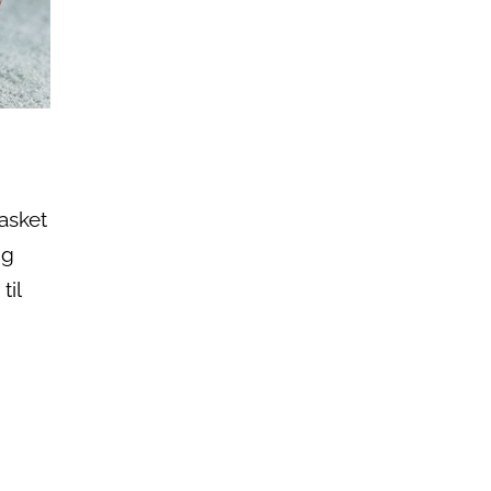
vasket
ig
til